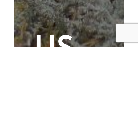
US
21.02.2023
Suur-Savon Kennelpiiri Ry:n vuosikokous
pidetään Juvalla kunnanviraston
valtuustosalissa (os. Juvantie 13)
sunnuntaina 26.03.2023 klo 11.00.